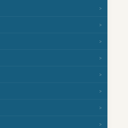
>
>
>
>
>
>
>
>