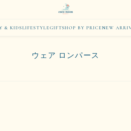
Y & KIDS
LIFESTYLE
GIFT
SHOP BY PRICE
NEW ARRI
ウェア ロンパース