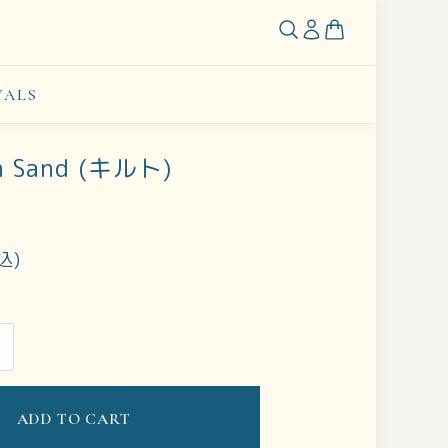
VALS
in Sand (キルト)
込)
ADD TO CART