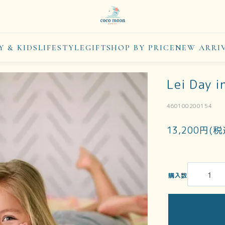
Y & KIDS
LIFESTYLE
GIFT
SHOP BY PRICE
NEW ARRI
Lei Day 
460100200154
13,200円(税
購入数