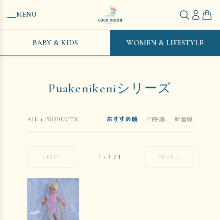
MENU
BABY & KIDS
WOMEN & LIFESTYLE
Puakenikeniシリーズ
おすすめ順
価格順
新着順
ALL
1
PRODUCTS
1
-
1
/
1
< PREV
NEXT >