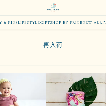
Y & KIDS
LIFESTYLE
GIFT
SHOP BY PRICE
NEW ARRI
再入荷