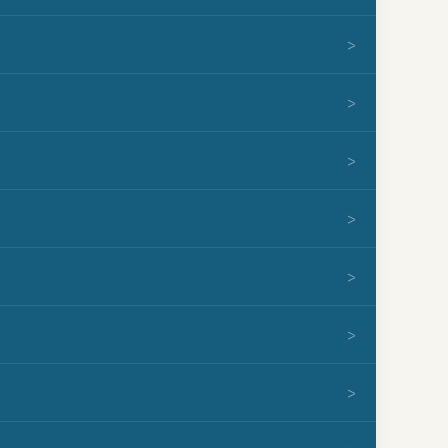
>
>
>
>
>
>
>