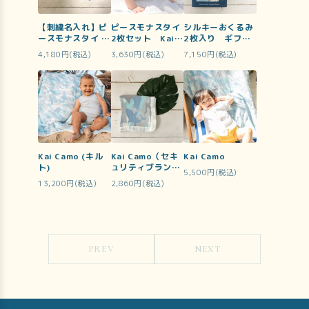
【刺繍名入れ】ピ
ピースモナスタイ
シルキーおくるみ
ースモナスタイ 2
2枚セット Kai
2枚入り ギフト
枚セット Kai
Camo
セット（Honu+
4,180円(税込)
3,630円(税込)
7,150円(税込)
Camo
Kai Camo）
Kai Camo (キル
Kai Camo（セキ
Kai Camo
ト)
ュリティブランケ
5,500円(税込)
ット）
13,200円(税込)
2,860円(税込)
PREV
NEXT