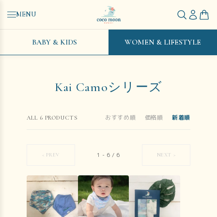
MENU
BABY & KIDS
WOMEN & LIFESTYLE
Kai Camoシリーズ
おすすめ順
価格順
新着順
ALL
6
PRODUCTS
1
-
6
/
6
< PREV
NEXT >