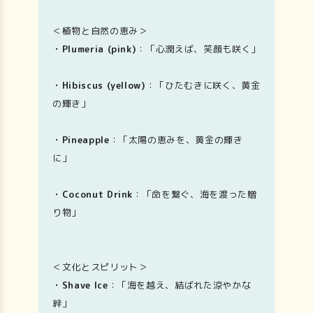
＜植物と自然の恵み＞
・Plumeria (pink)
：「心潤えば、笑顔も咲く」
・Hibiscus (yellow)
：「ひたむきに咲く、黄金
の輝き」
・Pineapple
：「太陽の恵みを、黄金の輝き
に」
・Coconut Drink
：「命を繋ぐ、海を渡った贈
り物」
＜文化とスピリット＞
・Shave Ice
：「海を越え、結ばれた涼やかな
絆」