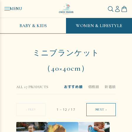
MENU
BABY & KIDS
WOMEN & LIFESTYLE
ミニブランケット
（40×40cm）
おすすめ順
価格順
新着順
ALL
17
PRODUCTS
1
-
12
/
17
< PREV
NEXT >