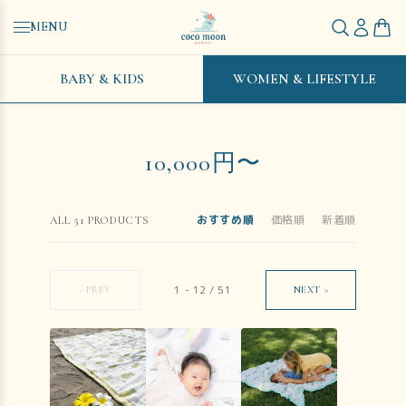
MENU
BABY & KIDS
WOMEN & LIFESTYLE
10,000円〜
おすすめ順
価格順
新着順
ALL
51
PRODUCTS
1
-
12
/
51
< PREV
NEXT >