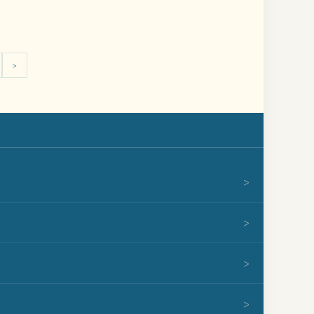
>
>
>
>
>