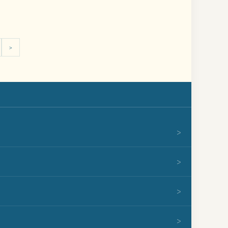
>
>
>
>
>