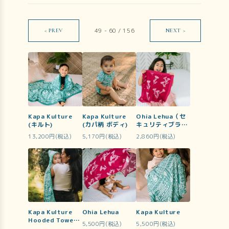
49
-
60
/
156
< PREV
NEXT >
Kapa Kulture
Kapa Kulture
Ohia Lehua（セ
(キルト)
(カパ柄 ボディ)
キュリティブラン
ケット）
13,200円(税込)
5,170円(税込)
2,860円(税込)
Kapa Kulture
Ohia Lehua
Kapa Kulture
Hooded Towel
5,500円(税込)
5,500円(税込)
Set (フード付タ